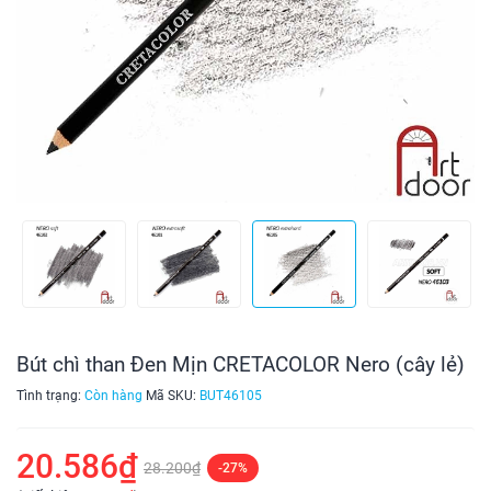
Bút chì than Đen Mịn CRETACOLOR Nero (cây lẻ)
Tình trạng:
Còn hàng
Mã SKU:
BUT46105
20.586₫
28.200₫
-27%