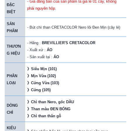
- Giá đăng bán của sản phẩm là giá lẻ 01 cây, không
ĐẶC
phải nguyên hộp.
BIỆT
SẢN
- Bút chì than CRETACOLOR Nero lõi Đen Mịn (cây lẻ)
PHẨM
- Hãng :
BREVILLIER'S CRETACOLOR
THƯƠN
- Xuất xứ :
ÁO
G HIỆU
- Sản xuất tại :
ÁO
》
Siêu Mịn (101)
PHÂN
》
Mịn Vừa (102)
LOẠI
》
Cứng Vừa (103)
》
Cứng (105)
》
Chì than Nero, gốc DẦU
DÒNG
》
Than màu ĐEN BÓNG
CHÌ
》
Chì than thân gỗ
KIỂU