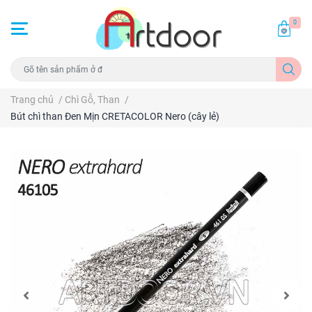
0
Trang chủ
/
Chì Gỗ, Than
/
Bút chì than Đen Mịn CRETACOLOR Nero (cây lẻ)