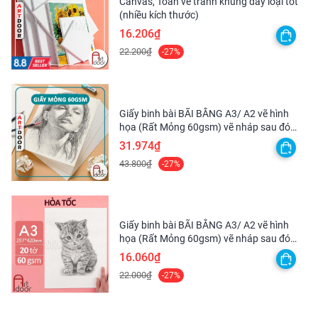
Canvas, Toan vẽ tranh khung dày loại tốt
nó với nhà máy Cretacolor ở Hirm. Và do đó Brevillier
(nhiều kích thước)
Urban & Sachs ra đời, đổi tên thành Cretacolor.
16.206₫
22.200₫
-27%
Giấy binh bài BÃI BẰNG A3/ A2 vẽ hình
họa (Rất Mỏng 60gsm) vẽ nháp sau đó
scan lại
31.974₫
43.800₫
-27%
Giấy binh bài BÃI BẰNG A3/ A2 vẽ hình
họa (Rất Mỏng 60gsm) vẽ nháp sau đó
scan lại - [HỎA TỐC HCM]
16.060₫
22.000₫
-27%