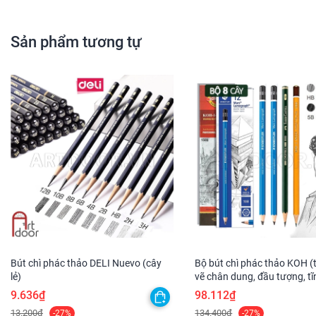
Sản phẩm tương tự
Bút chì phác thảo DELI Nuevo (cây
Bộ bút chì phác thảo KOH (
lẻ)
vẽ chân dung, đầu tượng, tĩ
luyện thi hình họa chì
9.636₫
98.112₫
13.200₫
134.400₫
-27%
-27%