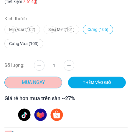
(Tiết kiệm
7.614₫
)
Kích thước:
Mịn Vừa (102)
Siêu Mịn (101)
Cứng (105)
Cứng Vừa (103)
Số lượng:
MUA NGAY
THÊM VÀO GIỎ
Giá rẻ hơn mua trên sàn ~27%