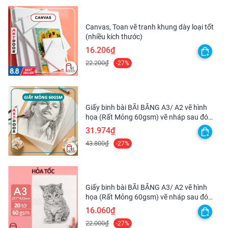
Canvas, Toan vẽ tranh khung dày loại tốt
(nhiều kích thước)
16.206₫
22.200₫
-27%
Giấy binh bài BÃI BẰNG A3/ A2 vẽ hình
họa (Rất Mỏng 60gsm) vẽ nháp sau đó
scan lại
31.974₫
43.800₫
-27%
Giấy binh bài BÃI BẰNG A3/ A2 vẽ hình
họa (Rất Mỏng 60gsm) vẽ nháp sau đó
scan lại - [HỎA TỐC HCM]
16.060₫
22.000₫
-27%