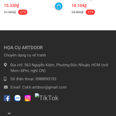
15.330₫
18.104₫
21.000₫
24.800₫
-27%
-27%
HỌA CỤ ARTDOOR
Chuyên dụng cụ vẽ tranh
Địa chỉ:
563 Nguyễn Kiệm, Phường Đức Nhuận, HCM (mở
9Am~6Pm, nghỉ CN)
Số điện thoại:
0988093193
Email:
Cskh.artdoor@gmail.com