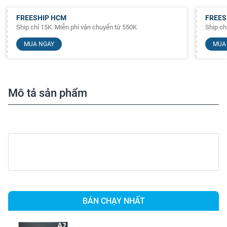
FREESHIP HCM
FREES
Ship chỉ 15K. Miễn phí vận chuyển từ 550K
Ship ch
MUA NGAY
MUA
Mô tả sản phẩm
BÁN CHẠY NHẤT