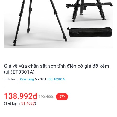
Giá vẽ vừa chân sắt sơn tĩnh điện có giá đỡ kèm
túi (ET0301A)
Tình trạng:
Còn hàng
Mã SKU:
PKET0301A
138.992₫
190.400₫
-27%
(Tiết kiệm:
51.408₫
)