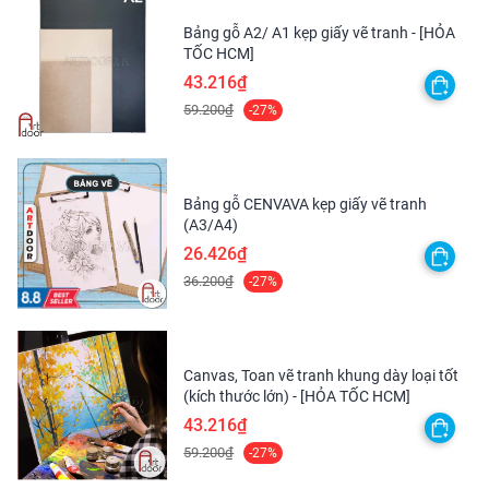
Bảng gỗ A2/ A1 kẹp giấy vẽ tranh - [HỎA
TỐC HCM]
43.216₫
59.200₫
-27%
Bảng gỗ CENVAVA kẹp giấy vẽ tranh
(A3/A4)
26.426₫
36.200₫
-27%
Canvas, Toan vẽ tranh khung dày loại tốt
(kích thước lớn) - [HỎA TỐC HCM]
43.216₫
59.200₫
-27%