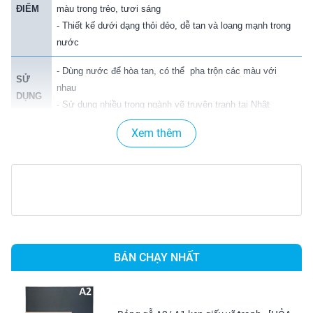
ĐIỂM
màu trong trẻo, tươi sáng
- Thiết kế dưới dạng thỏi dẻo, dễ tan và loang mạnh trong
nước
-
Dùng nước để hòa tan, có thể pha trộn các màu với
SỬ
nhau
DỤNG
- Sử dụng nhiều trong ngành vẽ truyện tranh tại Nhật
Xem thêm
BẢO
-
Tránh nắng làm khô, nứt màu.
QUẢN
- Nên sử dụng khay pha trong quá trình vẽ.
- "Không có gì là bắt buộc trong sáng tạo nghệ thuật. Nghệ
thuật đến với mọi người một cách tự nhiên. Điều đó thật
thú vị" . Đó là lý do có Mont Marte ngày nay, với tiêu chí
muốn tạo ra nghệ thuật một cách dễ dàng hơn, muốn
GIỚI
khuyến khích mọi người làm theo trí tưởng tượng của
BÁN CHẠY NHẤT
THIỆU
mình, hãng đã cho ra đời những sản phẩm phục vụ cho sự
sáng tạo, nghệ thuật trên nhiều lĩnh vực từ người chuyên
nghiệp hay chỉ đơn giản là cần có niềm đam mê. Hiện
nay, Mont Marte đã có mặt ở hơn 75 quốc gia và khu vực