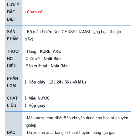
LƯU Ý
ĐẶC
- Chưa có.
BIỆT
SẢN
- Bộ màu Nước Nén GANSAI TAMBI hạng họa sĩ (hộp
PHẨM
giấy)
THƯƠ
- Hãng :
KURETAKE
NG
Xuất xứ :
Nhật Bản
HIỆU
Sản xuất tại :
Nhật Bản
PHÂN
》
Hộp giấy : 12 / 24 / 36 / 48 Màu
LOẠI
CHẤT
》
Màu
NƯỚC
LIỆU
》
Hộp giấy
-
Màu nước của Nhật Bản chuyên dùng cho họa sĩ chuyên
nghiệp
ĐẶC
- Được sản xuất bằng kĩ thuật truyền thống tạo gam