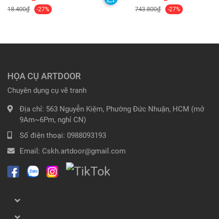
18.400₫
743.800₫
-27%
-27%
HỌA CỤ ARTDOOR
Chuyên dụng cụ vẽ tranh
Địa chỉ:
563 Nguyễn Kiệm, Phường Đức Nhuận, HCM (mở
9Am~6Pm, nghỉ CN)
Số điện thoại:
0988093193
Email:
Cskh.artdoor@gmail.com