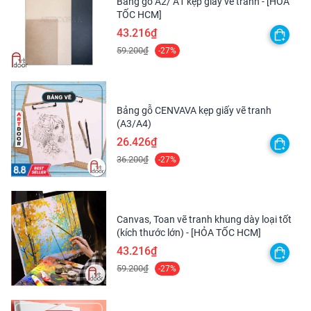
Bảng gỗ A2/ A1 kẹp giấy vẽ tranh - [HỎA
TỐC HCM]
đang phát triển.
43.216₫
59.200₫
-27%
Bảng gỗ CENVAVA kẹp giấy vẽ tranh
(A3/A4)
26.426₫
36.200₫
-27%
Canvas, Toan vẽ tranh khung dày loại tốt
(kích thước lớn) - [HỎA TỐC HCM]
43.216₫
59.200₫
-27%