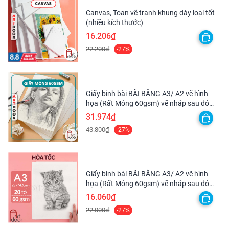
Canvas, Toan vẽ tranh khung dày loại tốt
(nhiều kích thước)
16.206₫
22.200₫
-27%
Giấy binh bài BÃI BẰNG A3/ A2 vẽ hình
họa (Rất Mỏng 60gsm) vẽ nháp sau đó
scan lại
31.974₫
43.800₫
-27%
Giấy binh bài BÃI BẰNG A3/ A2 vẽ hình
họa (Rất Mỏng 60gsm) vẽ nháp sau đó
scan lại - [HỎA TỐC HCM]
16.060₫
22.000₫
-27%