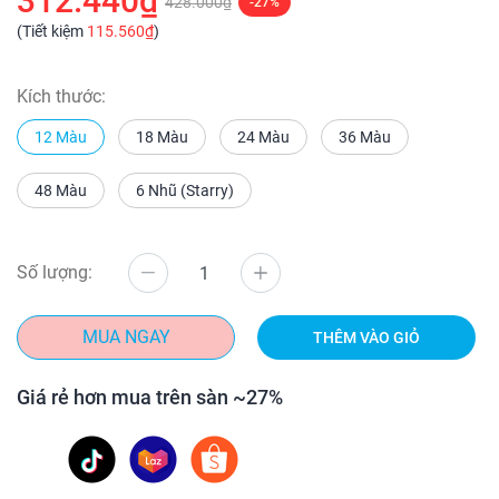
312.440₫
428.000₫
-27%
(Tiết kiệm
115.560₫
)
Kích thước:
12 Màu
18 Màu
24 Màu
36 Màu
48 Màu
6 Nhũ (Starry)
Số lượng:
MUA NGAY
THÊM VÀO GIỎ
Giá rẻ hơn mua trên sàn ~27%