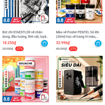
Bút chì STAEDTLER vẽ chân
Màu vẽ Poster PENTEL hũ lớn
dung, đầu tượng, tĩnh vật, luyện
(30ml) học vẽ trang trí màu,
thi hình họa chì
luyện thi kiến trúc mỹ thuật
18.250₫
32.996₫
25.000₫
45.200₫
-27%
-27%