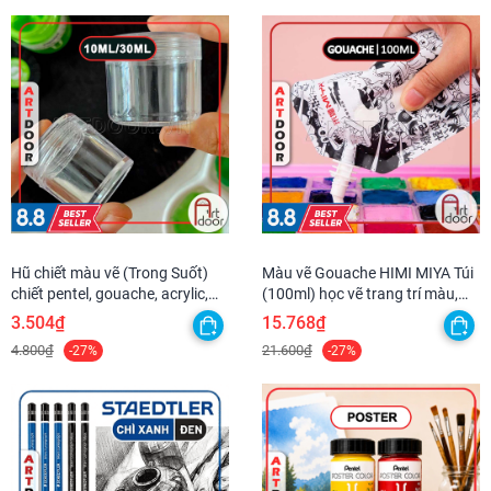
Hũ chiết màu vẽ (Trong Suốt)
Màu vẽ Gouache HIMI MIYA Túi
chiết pentel, gouache, acrylic,
(100ml) học vẽ trang trí màu,
luyện thi trang trí màu
pha cùng pentel poster
3.504₫
15.768₫
4.800₫
21.600₫
-27%
-27%