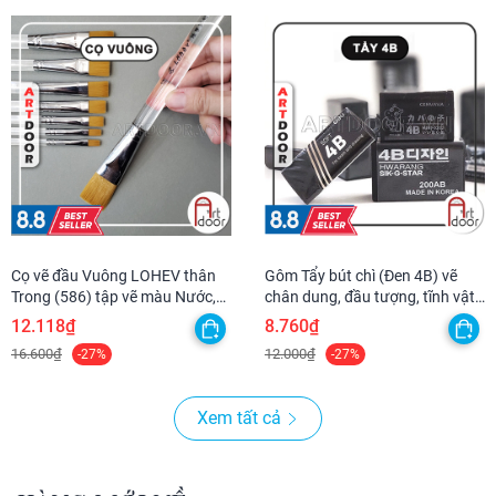
Cọ vẽ đầu Vuông LOHEV thân
Gôm Tẩy bút chì (Đen 4B) vẽ
Trong (586) tập vẽ màu Nước,
chân dung, đầu tượng, tĩnh vật,
Acrylic, Gouache, tô tượng, đất
luyện thi hình họa chì
12.118₫
8.760₫
sét, số hoá
16.600₫
12.000₫
-27%
-27%
Xem tất cả