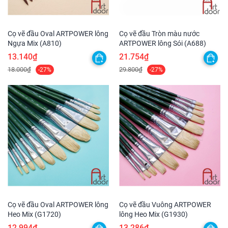
Cọ vẽ đầu Oval ARTPOWER lông
Cọ vẽ đầu Tròn màu nước
Ngựa Mix (A810)
ARTPOWER lông Sói (A688)
13.140₫
21.754₫
18.000₫
29.800₫
-27%
-27%
Cọ vẽ đầu Oval ARTPOWER lông
Cọ vẽ đầu Vuông ARTPOWER
Heo Mix (G1720)
lông Heo Mix (G1930)
12.994₫
13.286₫