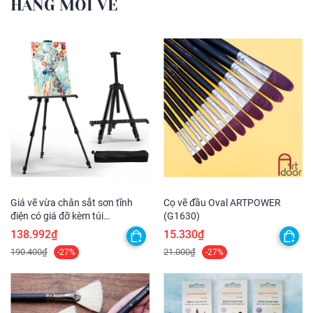
HÀNG MỚI VỀ
Giá vẽ vừa chân sắt sơn tĩnh
Cọ vẽ đầu Oval ARTPOWER
điện có giá đỡ kèm túi
(G1630)
(ET0301A)
138.992₫
15.330₫
190.400₫
21.000₫
-27%
-27%