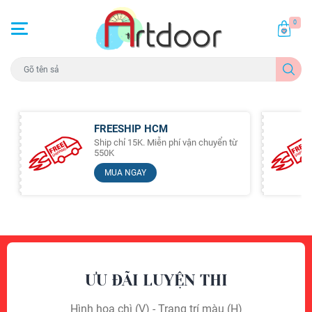
0
FREESHIP HCM
Ship chỉ 15K. Miễn phí vận chuyển từ
550K
MUA NGAY
ƯU ĐÃI LUYỆN THI
Hình họa chì (V) - Trang trí màu (H)