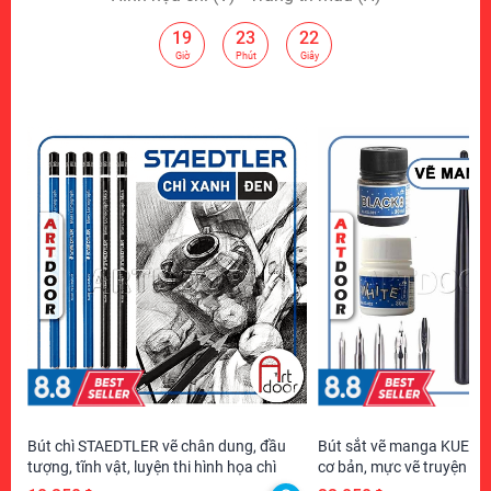
19
23
21
:
:
Giờ
Phút
Giây
Bút chì STAEDTLER vẽ chân dung, đầu
Bút sắt vẽ manga KUELOX
tượng, tĩnh vật, luyện thi hình họa chì
cơ bản, mực vẽ truyện tra