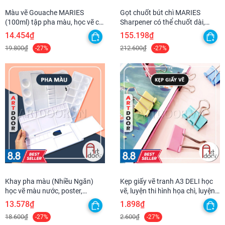
Màu vẽ Gouache MARIES
Gọt chuốt bút chì MARIES
(100ml) tập pha màu, học vẽ cơ
Sharpener có thể chuốt dài,
bản cho người mới bắt đầu
quay bằng tay
14.454₫
155.198₫
19.800₫
212.600₫
-27%
-27%
Khay pha màu (Nhiều Ngăn)
Kẹp giấy vẽ tranh A3 DELI học
học vẽ màu nước, poster,
vẽ, luyện thi hình họa chì, luyện
gouache, luyện thi trang trí màu
thi trang trí màu
13.578₫
1.898₫
18.600₫
2.600₫
-27%
-27%