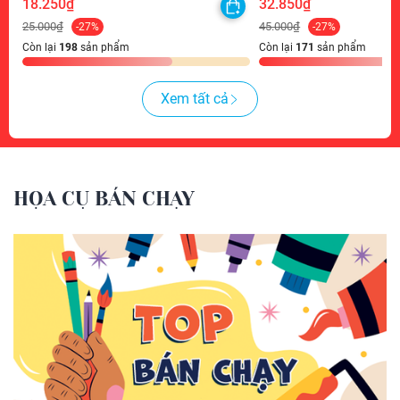
18.250₫
32.850₫
25.000₫
45.000₫
-27%
-27%
Còn lại
198
sản phẩm
Còn lại
171
sản phẩm
Xem tất cả
HỌA CỤ BÁN CHẠY