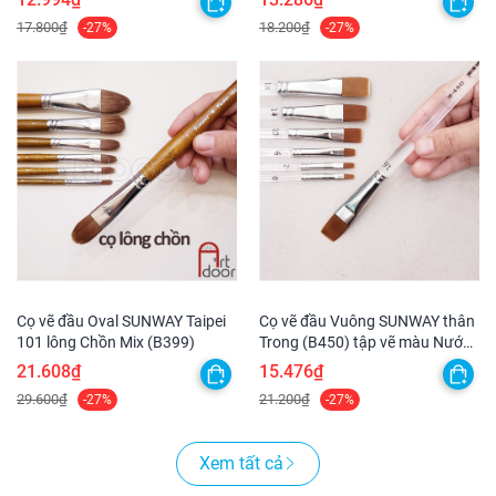
17.800₫
18.200₫
-27%
-27%
Cọ vẽ đầu Oval SUNWAY Taipei
Cọ vẽ đầu Vuông SUNWAY thân
101 lông Chồn Mix (B399)
Trong (B450) tập vẽ màu Nước,
Acrylic, Gouache, tô tượng, đất
21.608₫
15.476₫
sét, số hoá
29.600₫
21.200₫
-27%
-27%
Xem tất cả