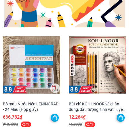
Bộ màu Nước Nén LENINGRAD
Bút chì KOH I NOOR vẽ chân
- 24 Màu (Hộp giấy)
dung, đầu tượng, tĩnh vật, luyện
thi hình họa chì
666.782₫
12.264₫
913.400₫
16.800₫
-27%
-27%