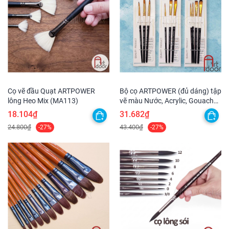
Cọ vẽ đầu Quạt ARTPOWER
Bộ cọ ARTPOWER (đủ dáng) tập
lông Heo Mix (MA113)
vẽ màu Nước, Acrylic, Gouache
tô tượng, đất sét, số hóa
18.104₫
31.682₫
24.800₫
43.400₫
-27%
-27%