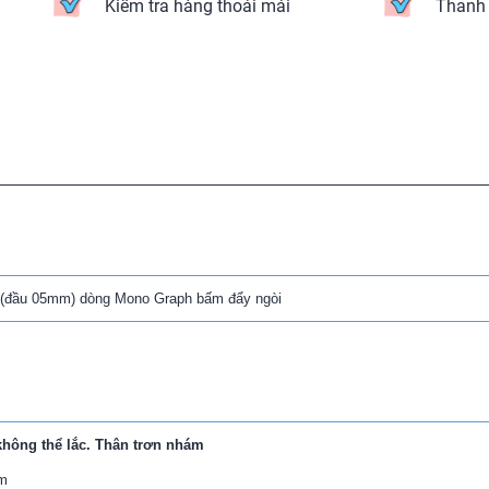
Kiểm tra hàng thoái mái
Thanh 
 (đầu 05mm) dòng Mono Graph bấm đẩy ngòi
ông thể lắc. Thân trơn nhám
mm