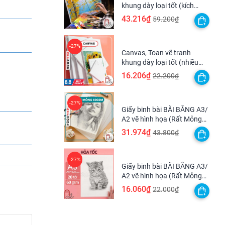
khung dày loại tốt (kích
thước lớn) - [HỎA TỐC HCM]
43.216₫
59.200₫
Canvas, Toan vẽ tranh
khung dày loại tốt (nhiều
kích thước)
16.206₫
22.200₫
Giấy binh bài BÃI BẰNG A3/
A2 vẽ hình họa (Rất Mỏng
60gsm) vẽ nháp sau đó scan
31.974₫
43.800₫
lại
Giấy binh bài BÃI BẰNG A3/
A2 vẽ hình họa (Rất Mỏng
m, nghệ
60gsm) vẽ nháp sau đó scan
16.060₫
22.000₫
viên ở
lại - [HỎA TỐC HCM]
h, với
òng hàng