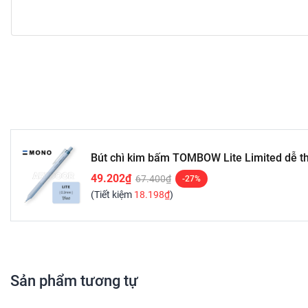
đầu Nhật Bản. Ngoài nhà máy chính của Tombow, nằ
khắp thế giới.
Bút chì kim bấm TOMBOW Lite Limited dễ 
bấm đẩy ngòi
49.202₫
67.400₫
-27%
(Tiết kiệm
18.198₫
)
Sản phẩm tương tự