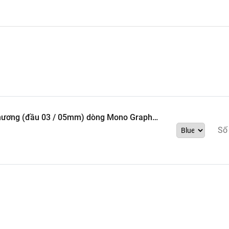
m ở Shinshiro, nằm ở trung tâm của Nhật Bản, có thêm các nhà máy ở Toky
thương (đầu 03 / 05mm) dòng Mono Graph
Số