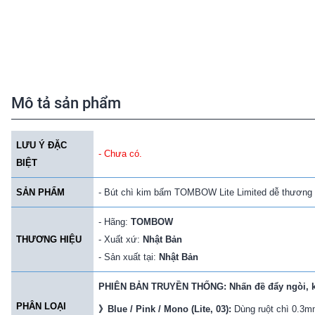
Mô tả sản phẩm
LƯU Ý ĐẶC
- Chưa có.
BIỆT
SẢN PHẨM
- Bút chì kim bấm TOMBOW Lite Limited dễ thương
- Hãng:
TOMBOW
THƯƠNG HIỆU
- Xuất xứ:
Nhật Bản
- Sản xuất tại:
Nhật Bản
PHIÊN BẢN TRUYỀN THỐNG: Nhấn đề đẩy ngòi, kh
PHÂN LOẠI
》
Blue / Pink / Mono (Lite, 03):
Dùng ruột chì 0.3