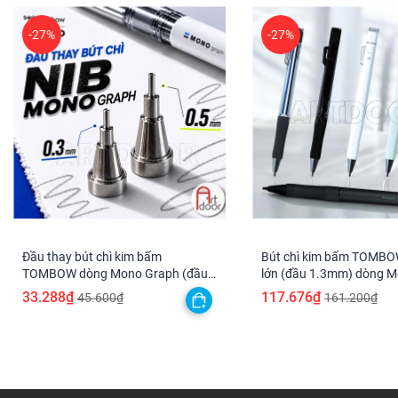
-27%
-27%
Đầu thay bút chì kim bấm
Bút chì kim bấm TOMBOW
TOMBOW dòng Mono Graph (đầu
lớn (đầu 1.3mm) dòng 
03/05mm)
ra ngòi
33.288₫
117.676₫
45.600₫
161.200₫