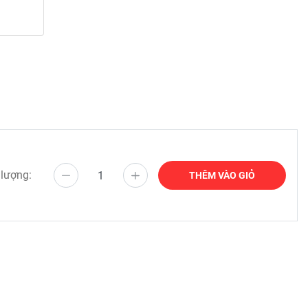
o và trên
 lượng:
THÊM VÀO GIỎ