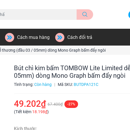
Cách mua hàng
Cách đổi trả
dễ thương (đầu 03 / 05mm) dòng Mono Graph bấm đẩy ngòi
Bút chì kim bấm TOMBOW Lite Limited dễ
05mm) dòng Mono Graph bấm đẩy ngòi
Tình trạng:
Còn hàng
|
Mã SKU:
BUTDPA121C
49.202₫
67.400₫
-27%
(Tiết kiệm
18.198₫
)
Kích thước: