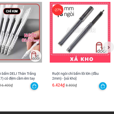
-27%
im bấm DELI Thân Trắng
Ruột ngòi chì bấm lõi lớn (đầu
07) có đệm cầm êm tay
2mm) - [xả kho]
6.424₫
16.400₫
8.800₫