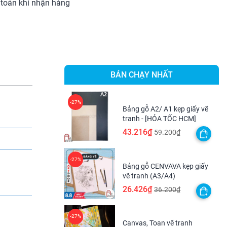
toán khi nhận hàng
BÁN CHẠY NHẤT
Bảng gỗ A2/ A1 kẹp giấy vẽ
tranh - [HỎA TỐC HCM]
43.216₫
59.200₫
Bảng gỗ CENVAVA kẹp giấy
vẽ tranh (A3/A4)
26.426₫
36.200₫
Canvas, Toan vẽ tranh