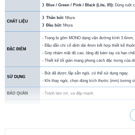
》
Blue / Green / Pink / Black (Lite, 05):
Dùng ruột 
》
Thân bút:
Nhựa
CHẤT LIỆU
》
Đầu bút:
Nhựa
- Trang bị gôm MONO dạng vặn đường kính 3.6mm, c
- Đầu dẫn chì cố định dài 4mm kết hợp thiết kế thuôn
ĐẶC ĐIỂM
- Grip nhám mật độ cao, tăng độ bám tay và hạn chế 
- Thiết kế tối giản mang phong cách đặc trưng của
- Bút đã được lắp sẵn ngòi, có thể sử dụng ngay.
SỬ DỤNG
- Khi thay ngòi, chọn đúng kích thước (mm) tương ứn
BẢO QUẢN
- Tránh làm rơi, va đập mạnh.
- Ra đời vào năm 1913 tại Nhật Bản, Tombow Pencil
thuật và thủ công tốt nhất và mang tính sáng tạo nhấ
Nhật Bản đều lớn lên với bút chì Tombow. Trong nh
GIỚI THIỆU
thiết kế thông minh, giá cả phù hợp với người tiêu