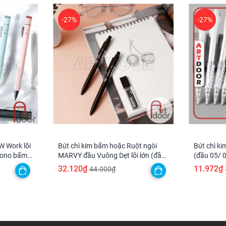
-27%
-27%
 Work lõi
Bút chì kim bấm hoặc Ruột ngòi
Bút chì k
Mono bấm
MARVY đầu Vuông Dẹt lõi lớn (đầu
(đầu 05/ 
2mm)
32.120₫
11.972₫
44.000₫