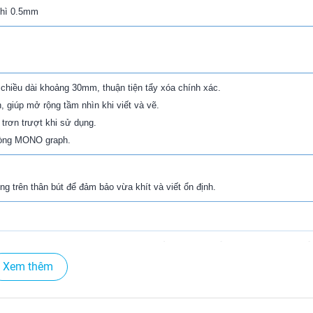
chì 0.5mm
hiều dài khoảng 30mm, thuận tiện tẩy xóa chính xác.
, giúp mở rộng tầm nhìn khi viết và vẽ.
trơn trượt khi sử dụng.
 dòng MONO graph.
g trên thân bút để đảm bảo vừa khít và viết ổn định.
 Co., Ltd. là thương hiệu chuyên cung cấp các sản phẩm bút, văn phòng phẩ
t trên thị trường từ trước đến nay. Không phải nói quá khi nói rằng mọi sinh 
Xem thêm
iều thập kỷ quam hãng đã không ngừng đa dạng hóa những sản phẩm của mìn
 dùng. Trên thực tế, Tombow là một trong năm nhà sản xuất sản phẩm văn ph