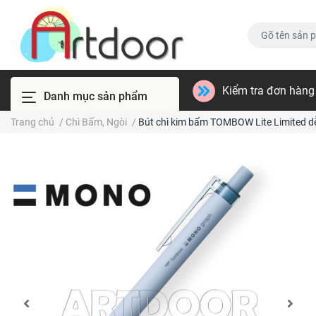
Kiểm tra đơn hàng
Danh mục sản phẩm
Trang chủ
/
Chì Bấm, Ngòi
/
Bút chì kim bấm TOMBOW Lite Limited 