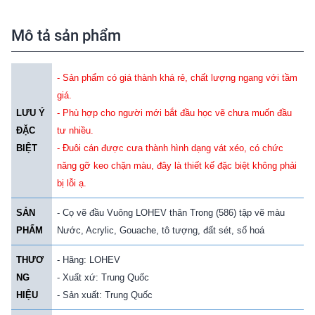
Mô tả sản phẩm
- Sản phẩm có giá thành khá rẻ, chất lượng ngang với tầm
giá.
LƯU Ý
- Phù hợp cho người mới bắt đầu học vẽ chưa muốn đầu
ĐẶC
tư nhiều.
BIỆT
- Đuôi cán được cưa thành hình dạng vát xéo, có chức
năng gỡ keo chặn màu, đây là thiết kế đặc biệt không phải
bị lỗi ạ.
SẢN
- Cọ vẽ đầu Vuông LOHEV thân Trong (586) tập vẽ màu
PHẨM
Nước, Acrylic, Gouache, tô tượng, đất sét, số hoá
THƯƠ
- Hãng: LOHEV
NG
- Xuất xứ: Trung Quốc
HIỆU
- Sản xuất: Trung Quốc