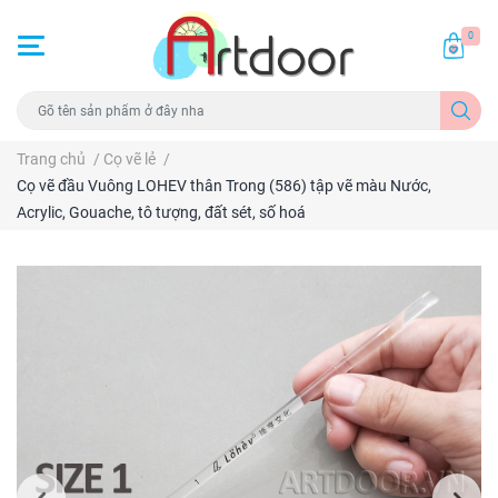
0
Trang chủ
/
Cọ vẽ lẻ
/
Cọ vẽ đầu Vuông LOHEV thân Trong (586) tập vẽ màu Nước,
Acrylic, Gouache, tô tượng, đất sét, số hoá