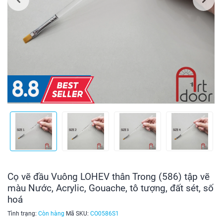
Cọ vẽ đầu Vuông LOHEV thân Trong (586) tập vẽ
màu Nước, Acrylic, Gouache, tô tượng, đất sét, số
hoá
Tình trạng:
Còn hàng
Mã SKU:
CO0586S1