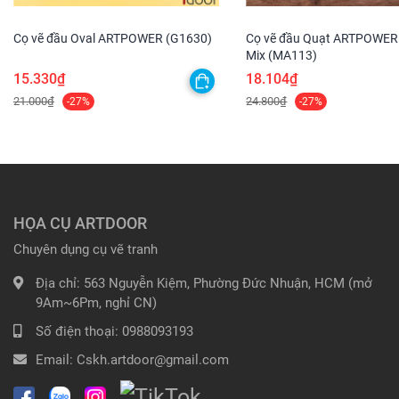
Cọ vẽ đầu Oval ARTPOWER (G1630)
Cọ vẽ đầu Quạt ARTPOWER
Mix (MA113)
15.330₫
18.104₫
21.000₫
24.800₫
-27%
-27%
HỌA CỤ ARTDOOR
Chuyên dụng cụ vẽ tranh
Địa chỉ:
563 Nguyễn Kiệm, Phường Đức Nhuận, HCM (mở
9Am~6Pm, nghỉ CN)
Số điện thoại:
0988093193
Email:
Cskh.artdoor@gmail.com