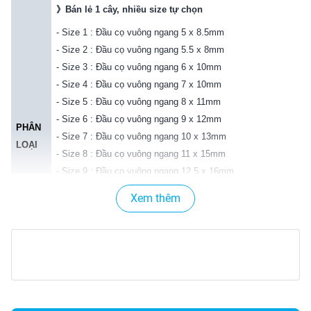
》
Bán lẻ 1 cây, nhiều size tự chọn
- Size 1 : Đầu cọ vuông ngang 5 x 8.5mm
- Size 2 : Đầu cọ vuông ngang 5.5 x 8mm
- Size 3 : Đầu cọ vuông ngang 6 x 10mm
- Size 4 : Đầu cọ vuông ngang 7 x 10mm
- Size 5 : Đầu cọ vuông ngang 8 x 11mm
- Size 6 : Đầu cọ vuông ngang 9 x 12mm
PHÂN
- Size 7 : Đầu cọ vuông ngang 10 x 13mm
LOẠI
- Size 8 : Đầu cọ vuông ngang 11 x 15mm
- Size 9 : Đầu cọ vuông ngang 12.5 x 16mm
- Size 10 : Đầu cọ vuông ngang 14 x 18mm
Xem thêm
- Size 11 : Đầu cọ vuông ngang 16 x 19mm
- Size 12 : Đầu cọ vuông ngang 19 x 23mm
* Thân cọ dài 18cm ~ 20cm
* Sẽ có sai số 1 ~ 5mm
CHẤT
》
Lông cọ: lông nhựa tổng hợp.
LIỆU
》
Cán cọ: cán nhựa, trong suốt.