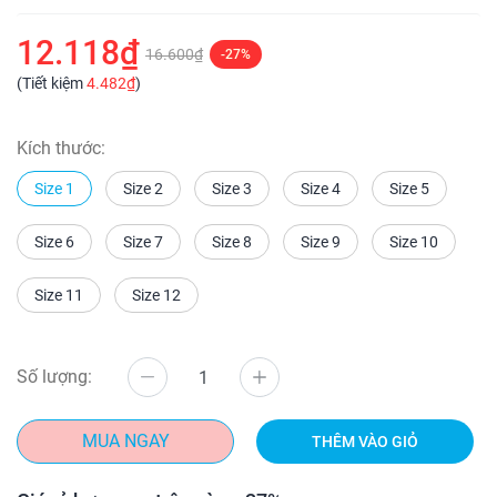
12.118₫
16.600₫
-27%
(Tiết kiệm
4.482₫
)
Kích thước:
Size 1
Size 2
Size 3
Size 4
Size 5
Size 6
Size 7
Size 8
Size 9
Size 10
Size 11
Size 12
Số lượng:
MUA NGAY
THÊM VÀO GIỎ