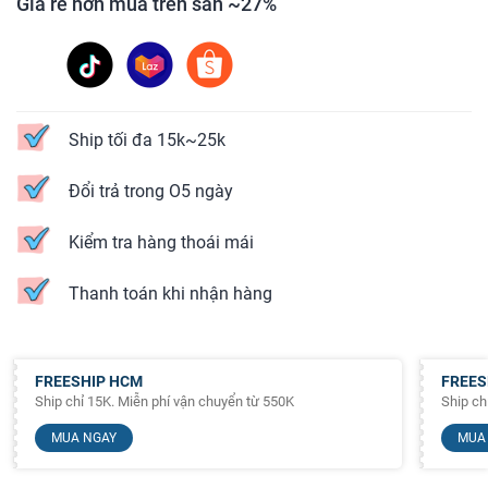
Giá rẻ hơn mua trên sàn ~27%
Ship tối đa 15k~25k
Đổi trả trong O5 ngày
Kiểm tra hàng thoái mái
Thanh toán khi nhận hàng
FREESHIP HCM
FREES
Ship chỉ 15K. Miễn phí vận chuyển từ 550K
Ship ch
MUA NGAY
MUA