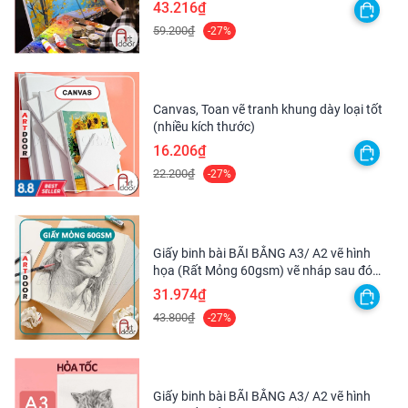
xuống quá lâu, sẽ làm méo mất dáng cọ.
43.216₫
BẢO
- Rửa sạch cọ và lau khô sau khi vẽ, sẽ hạn chế được tối
59.200₫
-27%
QUẢN
đa tình trạng rụng lông.
- Nên bảo quản cọ trong hộp đựng sẽ giúp giữ dáng lông
thẳng hơn nhé.
Canvas, Toan vẽ tranh khung dày loại tốt
- Mình có thể sử dụng kèm xà bông rửa cọ sẽ giúp lông
(nhiều kích thước)
mượt hơn, sạch hơn nữa nha ^^
16.206₫
22.200₫
-27%
GIỚI
- Chưa có.
THIỆU
Giấy binh bài BÃI BẰNG A3/ A2 vẽ hình
họa (Rất Mỏng 60gsm) vẽ nháp sau đó
scan lại
31.974₫
43.800₫
-27%
Giấy binh bài BÃI BẰNG A3/ A2 vẽ hình