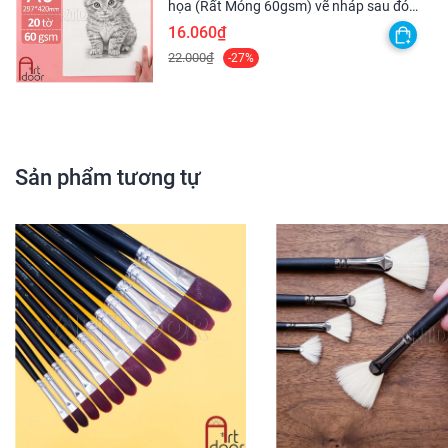
họa (Rất Mỏng 60gsm) vẽ nháp sau đó
scan lại - [HỎA TỐC HCM]
16.060₫
22.000₫
-27%
Sản phẩm tương tự