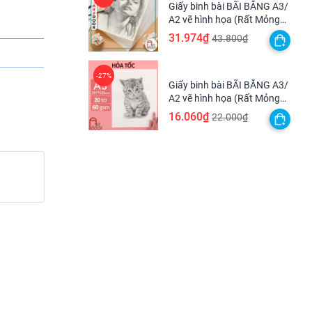
Giấy binh bài BÃI BẰNG A3/
A2 vẽ hình họa (Rất Mỏng
60gsm) vẽ nháp sau đó scan
31.974₫
43.800₫
lại
Giấy binh bài BÃI BẰNG A3/
A2 vẽ hình họa (Rất Mỏng
60gsm) vẽ nháp sau đó scan
16.060₫
22.000₫
lại - [HỎA TỐC HCM]