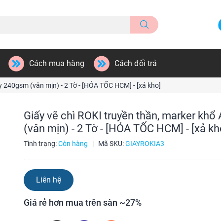
Cách mua hàng
Cách đổi trả
y 240gsm (vân mịn) - 2 Tờ - [HỎA TỐC HCM] - [xả kho]
Giấy vẽ chì ROKI truyền thần, marker kh
(vân mịn) - 2 Tờ - [HỎA TỐC HCM] - [xả kh
Tình trạng:
Còn hàng
|
Mã SKU:
GIAYROKIA3
Liên hệ
Giá rẻ hơn mua trên sàn ~27%