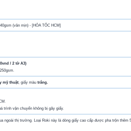
 240gsm (vân mịn) - [HỎA TỐC HCM]
0vnd / 2 tờ A3)
 250gsm.
y mỹ thuật
, giấy màu
trắng.
HCM.
 trình vận chuyển không bị gãy giấy.
ua ngoài thị trường. Loại Roki này là dòng giấy cao cấp được pha trộn thêm