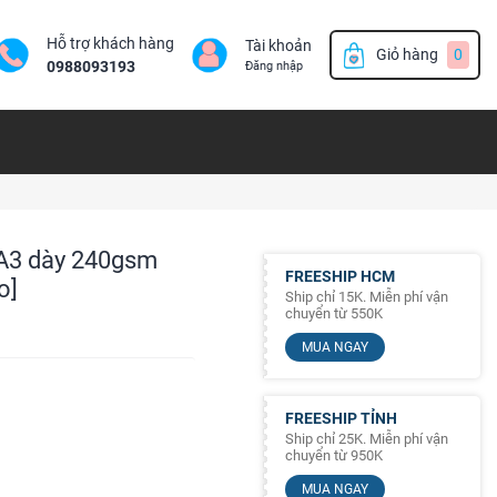
Hỗ trợ khách hàng
Tài khoản
Giỏ hàng
0
0988093193
Đăng nhập
ổ A3 dày 240gsm
FREESHIP HCM
o]
Ship chỉ 15K. Miễn phí vận
chuyển từ 550K
MUA NGAY
FREESHIP TỈNH
Ship chỉ 25K. Miễn phí vận
chuyển từ 950K
MUA NGAY