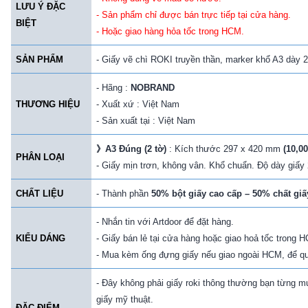
LƯU Ý ĐẶC
- Sản phẩm chỉ được bán trực tiếp tại cửa hàng.
BIỆT
- Hoặc giao hàng hỏa tốc trong HCM.
SẢN PHẨM
-
Giấy vẽ chì ROKI truyền thần, marker khổ A3 dày
- Hãng :
NOBRAND
THƯƠNG HIỆU
- Xuất xứ : Việt Nam
- Sản xuất tại : Việt Nam
》
A3 Đúng (2
tờ)
: Kích thước 297 x 420 mm
(10,00
PHÂN LOẠI
- Giấy mịn trơn, không vân. Khổ chuẩn. Độ dày giấy
CHẤT LIỆU
- Thành phần
50% bột giấy cao cấp – 50% chất giấ
- Nhắn tin với Artdoor để đặt hàng.
KIỂU DÁNG
- Giấy bán lẻ tại cửa hàng hoặc giao hoả tốc trong 
- Mua kèm ống đựng giấy nếu giao ngoài HCM, để quá
- Đây không phải giấy roki thông thường bạn từng m
giấy mỹ thuật.
ĐẶC ĐIỂM