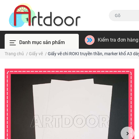
Kiểm tra đơn hàng
Danh mục sản phẩm
Trang chủ
/
Giấy vẽ
/
Giấy vẽ chì ROKI truyền thần, marker khổ A3 dà