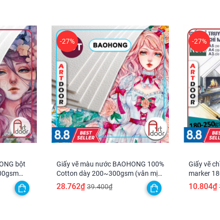
-27%
-27%
HONG bột
Giấy vẽ màu nước BAOHONG 100%
Giấy vẽ ch
300gsm
Cotton dày 200~300gsm (vân mịn
marker 1
Hot)
28.762₫
10.804₫
39.400₫