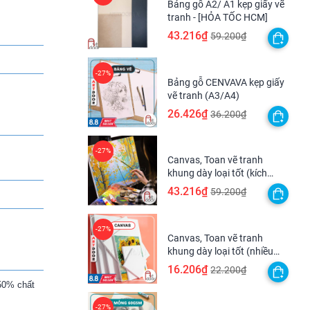
Bảng gỗ A2/ A1 kẹp giấy vẽ
tranh - [HỎA TỐC HCM]
43.216₫
59.200₫
Bảng gỗ CENVAVA kẹp giấy
vẽ tranh (A3/A4)
26.426₫
36.200₫
Canvas, Toan vẽ tranh
khung dày loại tốt (kích
thước lớn) - [HỎA TỐC HCM]
43.216₫
59.200₫
Canvas, Toan vẽ tranh
khung dày loại tốt (nhiều
kích thước)
16.206₫
22.200₫
 50% chất