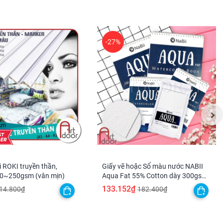
-27%
ì ROKI truyền thần,
Giấy vẽ hoặc Sổ màu nước NABII
80~250gsm (vân mịn)
Aqua Fat 55% Cotton dày 300gsm
(vân nổi Cold)
133.152₫
14.800₫
182.400₫