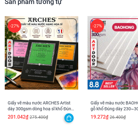
Sản phẩm tương tự
-27%
-27%
Giấy vẽ màu nước ARCHES Artist
Giấy vẽ màu nước BAO
dày 300gsm dòng hoạ sĩ khổ Đúng
gỗ khổ Đúng dày 230~
(vân mịn/ nổi)
(vân nổi Rough)
201.042₫
19.272₫
275.400₫
26.400₫