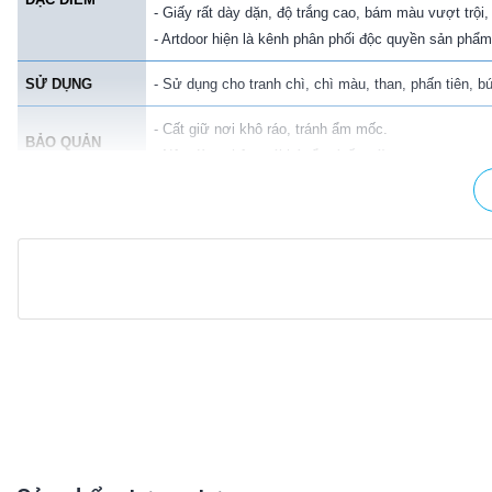
- Giấy rất dày dặn, độ trắng cao, bám màu vượt trội,
- Artdoor hiện là kênh phân phối độc quyền sản phẩm
SỬ DỤNG
- Sử dụng cho tranh chì, chì màu, than, phấn tiên, bút 
- Cất giữ nơi khô ráo, tránh ẩm mốc.
BẢO QUẢN
- Nên dùng thêm gói hút ẩm (nếu có).
GIỚI THIỆU
- Chưa có.