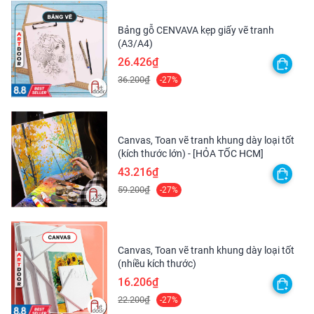
Bảng gỗ CENVAVA kẹp giấy vẽ tranh
(A3/A4)
26.426₫
36.200₫
-27%
Canvas, Toan vẽ tranh khung dày loại tốt
(kích thước lớn) - [HỎA TỐC HCM]
43.216₫
59.200₫
-27%
Canvas, Toan vẽ tranh khung dày loại tốt
(nhiều kích thước)
16.206₫
22.200₫
-27%