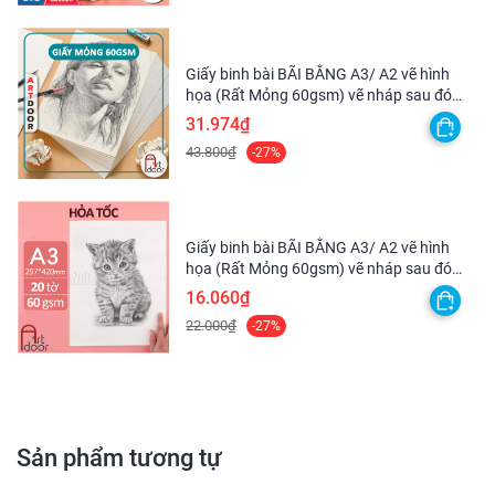
Giấy binh bài BÃI BẰNG A3/ A2 vẽ hình
họa (Rất Mỏng 60gsm) vẽ nháp sau đó
scan lại
31.974₫
43.800₫
-27%
Giấy binh bài BÃI BẰNG A3/ A2 vẽ hình
họa (Rất Mỏng 60gsm) vẽ nháp sau đó
scan lại - [HỎA TỐC HCM]
16.060₫
22.000₫
-27%
Sản phẩm tương tự