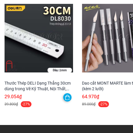
Thước Thép DELI Dạng Thẳng 30cm
Dao cắt MONT MARTE làm 
dùng trong Vẽ Kỹ Thuật, Nội Thất,
(kèm 2 lưỡi)
Kiến Trúc, Mỹ Thuật
29.054₫
64.970₫
39.800₫
89.000₫
-27%
-27%