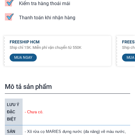
Kiểm tra hàng thoái mái
Thanh toán khi nhận hàng
FREESHIP HCM
FREES
Ship chỉ 15K. Miễn phí vận chuyển từ 550K
Ship ch
MUA NGAY
MUA
Mô tả sản phẩm
LƯU Ý
ĐẶC
- Chưa có.
BIỆT
SẢN
- Xô rửa cọ MARIES đựng nước (đa năng) vẽ màu nước,