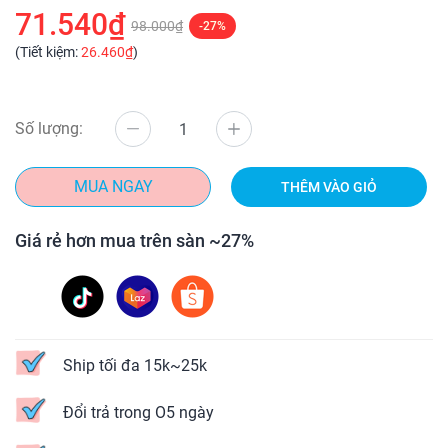
71.540₫
98.000₫
-27%
(Tiết kiệm:
26.460₫
)
Số lượng:
MUA NGAY
THÊM VÀO GIỎ
Giá rẻ hơn mua trên sàn ~27%
Ship tối đa 15k~25k
Đổi trả trong O5 ngày