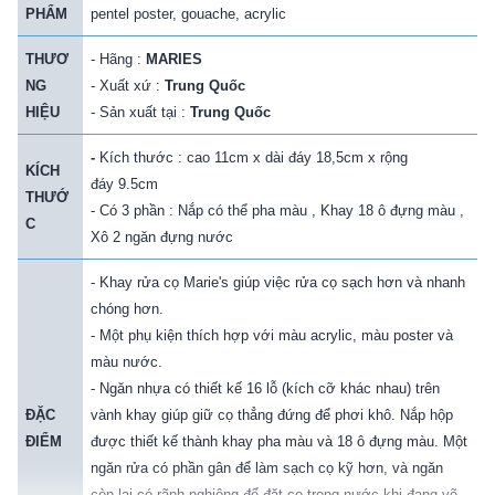
PHẨM
pentel poster, gouache, acrylic
THƯƠ
- Hãng :
MARIES
NG
- Xuất xứ :
Trung Quốc
HIỆU
- Sản xuất tại :
Trung Quốc
-
Kích thước :
c
ao 11cm x dài đáy 18,5cm x rộng
KÍCH
đáy 9.5cm
THƯỚ
- Có 3 phần : Nắp có thể pha màu , Khay 18 ô đựng màu ,
C
Xô 2 ngăn đựng nước
- Khay rửa cọ Marie's giúp việc rửa cọ sạch hơn và nhanh
chóng hơn.
- Một phụ kiện thích hợp với màu acrylic, màu poster và
màu nước.
- Ngăn nhựa có thiết kế 16 lỗ (kích cỡ khác nhau) trên
ĐẶC
vành khay giúp giữ cọ thẳng đứng để phơi khô. Nắp hộp
ĐIỂM
được thiết kế thành khay pha màu và 18 ô đựng màu. Một
ngăn rửa có phần gân để làm sạch cọ kỹ hơn, và ngăn
còn lại có rãnh nghiêng để đặt cọ trong nước khi đang vẽ.