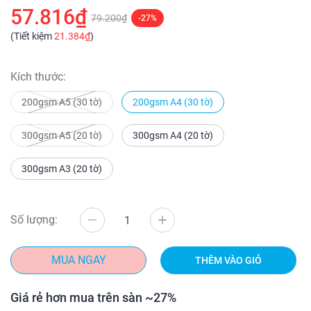
57.816₫
79.200₫
-27%
(Tiết kiệm
21.384₫
)
Kích thước:
200gsm A5 (30 tờ)
200gsm A4 (30 tờ)
300gsm A5 (20 tờ)
300gsm A4 (20 tờ)
300gsm A3 (20 tờ)
Số lượng:
MUA NGAY
THÊM VÀO GIỎ
Giá rẻ hơn mua trên sàn ~27%