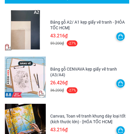
SỬ
chì màu nước, mực vẽ ...
DỤNG
- Thoải mái sử dụng cho tranh chì, chì màu, than, phấn
tiên, bút bi, bút máy, bút đi nét line ...
Bảng gỗ A2/ A1 kẹp giấy vẽ tranh - [HỎA
TỐC HCM]
BẢO
- Cất giữ nơi khô ráo, tránh ẩm mốc.
43.216₫
QUẢN
- Nên dùng thêm gói hút ẩm (nếu có).
59.200₫
-27%
- Nanchang Yipinxuan là công ty chuyên sản xuất hoạ cụ,
xuất hàng đi các nước Châu Âu và Mỹ. Từ năm 2017,
Yipinxuan quay trở lại thị trường Châu Á với tên gọi
GIỚI
Bảng gỗ CENVAVA kẹp giấy vẽ tranh
GIORGIONE, ra mắt nhiều sản phẩm mới như các bộ Màu
(A3/A4)
THIỆU
nước, Sáp dầu, Cọ, … và hàng loạt sản phẩm chất lượng
26.426₫
khác với giá thành phù hợp với đai chúng - những người
36.200₫
-27%
yêu hội hoạ.
Canvas, Toan vẽ tranh khung dày loại tốt
(kích thước lớn) - [HỎA TỐC HCM]
43.216₫