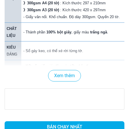
》
300gsm A4 (20 tờ)
: Kích thước 297 x 210mm
》
300gsm A3 (20 tờ)
: Kích thước 420 x 297mm
- Giấy vân nổi. Khổ chuẩn. Độ dày 300gsm. Quyển 20 tờ.
CHẤT
- Thành phần
100% bột giấy
, giấy màu
trắng ngà
.
LIỆU
KIỂU
- Sổ gáy keo, có thể xé rời từng tờ.
DÁNG
- Kết cấu giấy giúp lên màu tốt, chân thực.
- Hút nước tốt, khó rách giấy khi ma sát mạnh.
Xem thêm
- Sổ xé nên dễ dàng xe bằng tay, giữ nguyên vẹn bức
ĐẶC
tranh.
ĐIỂM
- Mặt lưng sổ được lót bìa cứng dày, tiện lợi cho việc kê
giấy lên vẽ.
- Độ dày 200gsm, khả năng đắp nước còn hạn chế nên
không chồng nhiều lớp.
- Chuyên dùng để vẽ màu acrylic, màu poster, gouache,
BÁN CHẠY NHẤT