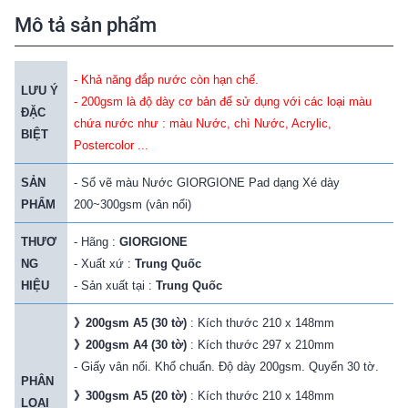
Mô tả sản phẩm
- Khả năng đắp nước còn hạn chế.
LƯU Ý
- 200gsm là độ dày cơ bản để sử dụng với các loại màu
ĐẶC
chứa nước như : màu Nước, chì Nước, Acrylic,
BIỆT
Postercolor ...
SẢN
- Sổ vẽ màu Nước GIORGIONE Pad dạng Xé dày
PHẨM
200~300gsm (vân nổi)
THƯƠ
- Hãng :
GIORGIONE
NG
- Xuất xứ :
Trung Quốc
HIỆU
- Sản xuất tại :
Trung Quốc
》
200gsm A5 (30 tờ)
: Kích thước 210 x 148mm
》
200gsm A4 (30 tờ)
: Kích thước 297 x 210mm
- Giấy vân nổi. Khổ chuẩn. Độ dày 200gsm. Quyển 30 tờ.
PHÂN
》
300gsm A5 (20 tờ)
: Kích thước 210 x 148mm
LOẠI