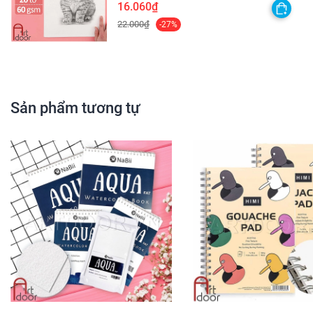
scan lại - [HỎA TỐC HCM]
16.060₫
22.000₫
-27%
Sản phẩm tương tự