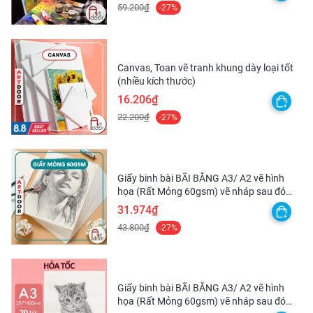
59.200₫
-27%
Canvas, Toan vẽ tranh khung dày loại tốt
(nhiều kích thước)
16.206₫
22.200₫
-27%
Giấy binh bài BÃI BẰNG A3/ A2 vẽ hình
họa (Rất Mỏng 60gsm) vẽ nháp sau đó
scan lại
31.974₫
43.800₫
-27%
Giấy binh bài BÃI BẰNG A3/ A2 vẽ hình
họa (Rất Mỏng 60gsm) vẽ nháp sau đó