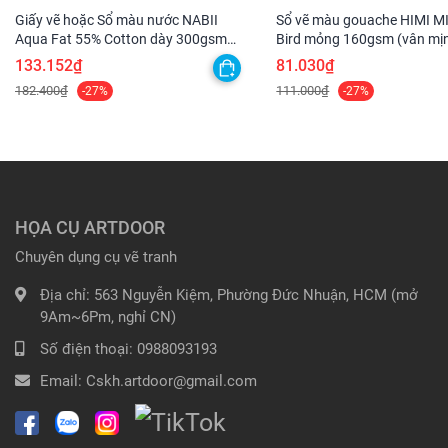
Giấy vẽ hoặc Sổ màu nước NABII
Sổ vẽ màu gouache HIMI M
Aqua Fat 55% Cotton dày 300gsm
Bird mỏng 160gsm (vân mịn
(vân nổi Cold)
18*25cm (32 tờ)
133.152₫
81.030₫
182.400₫
111.000₫
-27%
-27%
HỌA CỤ ARTDOOR
Chuyên dụng cụ vẽ tranh
Địa chỉ:
563 Nguyễn Kiệm, Phường Đức Nhuận, HCM (mở
9Am~6Pm, nghỉ CN)
Số điện thoại:
0988093193
Email:
Cskh.artdoor@gmail.com