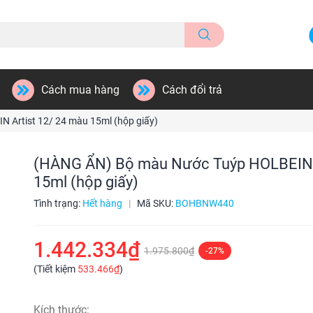
Cách mua hàng
Cách đổi trả
Artist 12/ 24 màu 15ml (hộp giấy)
(HÀNG ẨN) Bộ màu Nước Tuýp HOLBEIN A
15ml (hộp giấy)
Tình trạng:
Hết hàng
|
Mã SKU:
BOHBNW440
1.442.334₫
1.975.800₫
-27%
(Tiết kiệm
533.466₫
)
Kích thước: