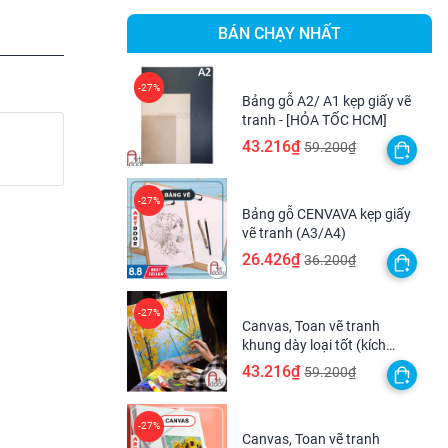
BÁN CHẠY NHẤT
Bảng gỗ A2/ A1 kẹp giấy vẽ
tranh - [HỎA TỐC HCM]
43.216₫
59.200₫
Bảng gỗ CENVAVA kẹp giấy
vẽ tranh (A3/A4)
26.426₫
36.200₫
Canvas, Toan vẽ tranh
khung dày loại tốt (kích
thước lớn) - [HỎA TỐC HCM]
43.216₫
59.200₫
Canvas, Toan vẽ tranh