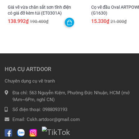
Giá vẽ vừa chân sắt sơn tĩnh điện
Cọ vẽ đầu Oval ARTPOW
có giá đỡ kèm túi (ET0301A)
(G1630)
138.992₫
15.330₫
190.400₫
21.000₫
HỌA CỤ ARTDOOR
Chuyên dụng cụ vẽ tranh
Địa chỉ:
563 Nguyễn Kiệm, Phường Đức Nhuận, HCM (mở
9Am~6Pm, nghỉ CN)
Số điện thoại:
0988093193
Email:
Cskh.artdoor@gmail.com