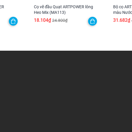
ER
Cọ vẽ đầu Quạt ARTPOWER lông
Bộ cọ ART
Heo Mix (MA113)
màu Nước,
tượng, đất
18.104₫
31.682₫
24.800₫