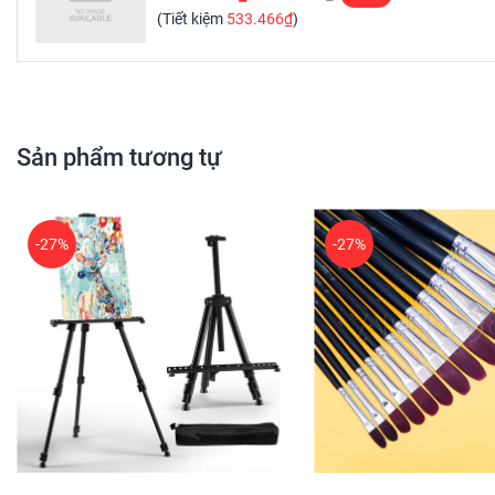
(Tiết kiệm
533.466₫
)
Sản phẩm tương tự
-27%
-27%