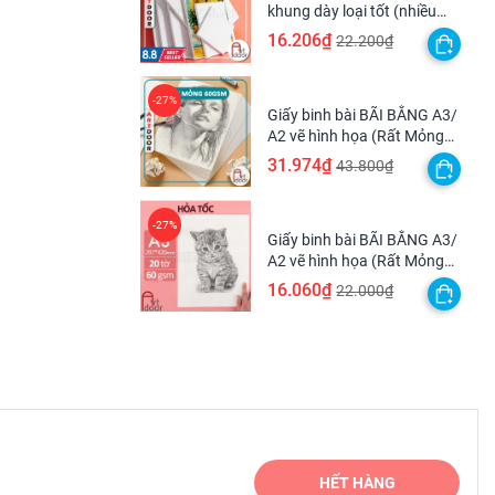
khung dày loại tốt (nhiều
kích thước)
16.206₫
22.200₫
Giấy binh bài BÃI BẰNG A3/
A2 vẽ hình họa (Rất Mỏng
60gsm) vẽ nháp sau đó scan
31.974₫
43.800₫
lại
Giấy binh bài BÃI BẰNG A3/
A2 vẽ hình họa (Rất Mỏng
60gsm) vẽ nháp sau đó scan
16.060₫
22.000₫
lại - [HỎA TỐC HCM]
HẾT HÀNG