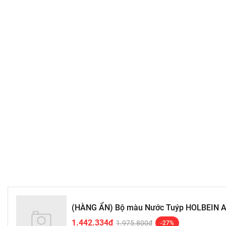
(HÀNG ẨN) Bộ màu Nước Tuýp HOLBEIN Art
1.442.334₫
1.975.800₫
-27%