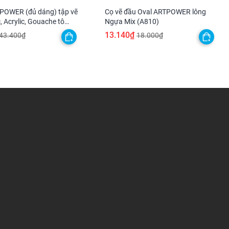
POWER (đủ dáng) tập vẽ
Cọ vẽ đầu Oval ARTPOWER lông
 Acrylic, Gouache tô
Ngựa Mix (A810)
 sét, số hóa
13.140₫
43.400₫
18.000₫