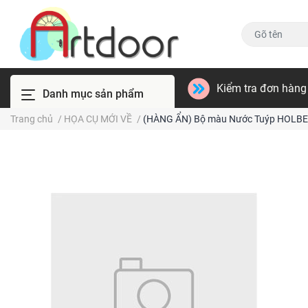
Kiểm tra đơn hàng
Danh mục sản phẩm
Trang chủ
/
HỌA CỤ MỚI VỀ
/
(HÀNG ẨN) Bộ màu Nước Tuýp HOLBEIN 