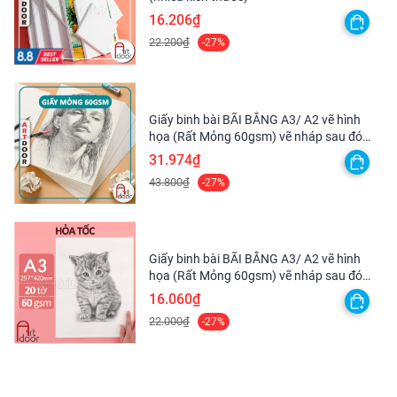
16.206₫
22.200₫
-27%
Giấy binh bài BÃI BẰNG A3/ A2 vẽ hình
họa (Rất Mỏng 60gsm) vẽ nháp sau đó
scan lại
31.974₫
43.800₫
-27%
Giấy binh bài BÃI BẰNG A3/ A2 vẽ hình
họa (Rất Mỏng 60gsm) vẽ nháp sau đó
scan lại - [HỎA TỐC HCM]
16.060₫
22.000₫
-27%