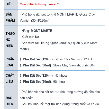
BIỆT
Mong khách thông cảm ạ ^^
SẢN
- Phủ bóng đất sét tự khô MONT MARTE Gloss Clay
PHẨM
Varnish (30ml/120ml)
- Hãng:
MONT MARTE
THƯƠ
- Xuất xứ:
Úc
NG
- Sản xuất tại:
Trung Quốc
(dưới sự quản lý của Mont
HIỆU
Marte)
PHÂN
》
Phủ Đất Sét (120ml)
: Gloss Clay Varnish, 120ml
LOẠI
》
Phủ Đất Sét (30ml)
: Gloss Clay Varnish, chiết 30ml
CHẤT
》
Phủ Đất Sét (120ml)
: Hũ nhựa
LIỆU
》
Phủ Đất Sét (30ml)
: Hũ nhựa
- Phủ bảo vệ cho đất sét tự khô, tăng cường độ bền cho
ĐẶC
sản phẩm.
ĐIỂM
- Sau khi khô, bề mặt trở nên cứng, trong suốt và có độ