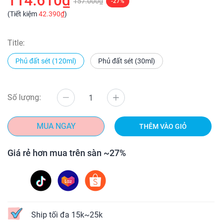
114.610₫
157.000₫
-27%
(Tiết kiệm
42.390₫
)
Title:
Phủ đất sét (120ml)
Phủ đất sét (30ml)
Số lượng:
MUA NGAY
THÊM VÀO GIỎ
Giá rẻ hơn mua trên sàn ~27%
Ship tối đa 15k~25k