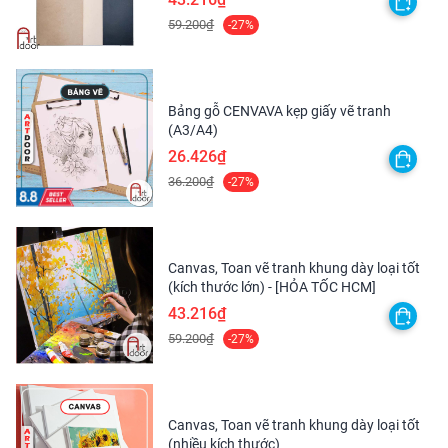
sáng tạo, nghệ thuật trên nhiều lĩnh vực từ người chuyên
59.200₫
-27%
nghiệp hay chỉ đơn giản là cần có niềm đam mê. Hiện nay,
Mont Marte đã có mặt ở hơn 75 quốc gia và khu vực đang
phát triển.
Bảng gỗ CENVAVA kẹp giấy vẽ tranh
(A3/A4)
26.426₫
36.200₫
-27%
Canvas, Toan vẽ tranh khung dày loại tốt
(kích thước lớn) - [HỎA TỐC HCM]
43.216₫
59.200₫
-27%
Canvas, Toan vẽ tranh khung dày loại tốt
(nhiều kích thước)