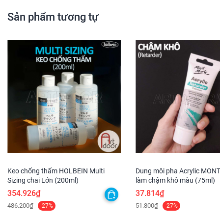
Sản phẩm tương tự
Keo chống thấm HOLBEIN Multi
Dung môi pha Acrylic MON
Sizing chai Lớn (200ml)
làm chậm khô màu (75ml)
354.926₫
37.814₫
486.200₫
51.800₫
-27%
-27%