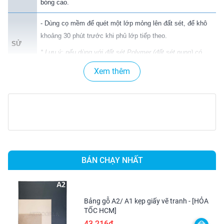
bóng cao.
- Dùng cọ mềm để quét một lớp mỏng lên đất sét, để khô
khoảng 30 phút trước khi phủ lớp tiếp theo.
SỬ
* Lưu ý: nếu dùng với đất sét Polymer (đất sét nung) có
DỤNG
thể sẽ bị rít (dính nhẹ) do phản ứng với chất làm dẻo có
Xem thêm
trong đất sét nung.
- Làm sạch dụng cụ vẽ bằng nước xà phòng ấm khi còn
BẢO
ướt.
QUẢN
- Bảo quản mát, tránh nắng làm ảnh hưởng chất lượng
dung dịch.
- "Không có gì là bắt buộc trong sáng tạo nghệ thuật. Nghệ
BÁN CHẠY NHẤT
thuật đến với mọi người một cách tự nhiên. Điều đó thật
thú vị". Đó là lý do có Mont Marte ngày nay, với tiêu chí
muốn tạo ra nghệ thuật một cách dễ dàng hơn, muốn
Bảng gỗ A2/ A1 kẹp giấy vẽ tranh - [HỎA
GIỚI
khuyến khích mọi người làm theo trí tưởng tượng của
TỐC HCM]
THIỆU
mình, hãng đã cho ra đời những sản phẩm phục vụ cho sự
43.216₫