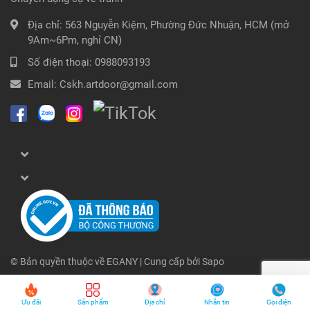
Địa chỉ:
563 Nguyễn Kiệm, Phường Đức Nhuận, HCM (mở
9Am~6Pm, nghỉ CN)
Số điện thoại:
0988093193
Email:
Cskh.artdoor@gmail.com
© Bản quyền thuộc về
EGANY
| Cung cấp bởi
Sapo
Ưu đãi
Sản phẩm
Địa chỉ
Nhắn tin
Gọi điện