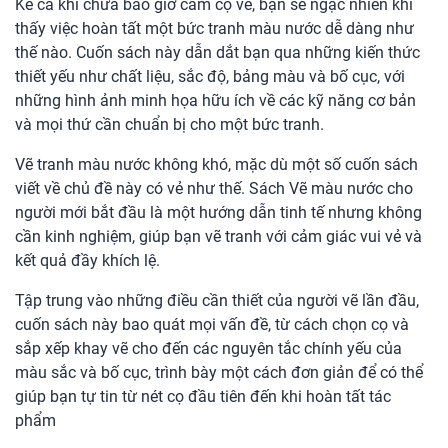
Kể cả khi chưa bao giờ cầm cọ vẽ, bạn sẽ ngạc nhiên khi
thấy việc hoàn tất một bức tranh màu nước dễ dàng như
thế nào. Cuốn sách này dẫn dắt bạn qua những kiến thức
thiết yếu như chất liệu, sắc độ, bảng màu và bố cục, với
những hình ảnh minh họa hữu ích về các kỹ năng cơ bản
và mọi thứ cần chuẩn bị cho một bức tranh.
Vẽ tranh màu nước không khó, mặc dù một số cuốn sách
viết về chủ đề này có vẻ như thế. Sách Vẽ màu nước cho
người mới bắt đầu là một hướng dẫn tinh tế nhưng không
cần kinh nghiệm, giúp bạn vẽ tranh với cảm giác vui vẻ và
kết quả đầy khích lệ.
Tập trung vào những điều cần thiết của người vẽ lần đầu,
cuốn sách này bao quát mọi vấn đề, từ cách chọn cọ và
sắp xếp khay vẽ cho đến các nguyên tắc chính yếu của
màu sắc và bố cục, trình bày một cách đơn giản để có thể
giúp bạn tự tin từ nét cọ đầu tiên đến khi hoàn tất tác
phẩm